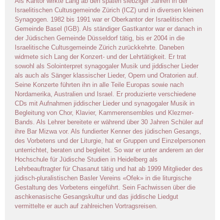
Als Kantor wirkte Lang ab den späten siebziger Jahren in der
Israelitischen Cultusgemeinde Zürich (ICZ) und in diversen kleinen
Synagogen. 1982 bis 1991 war er Oberkantor der Israelitischen
Gemeinde Basel (IGB). Als ständiger Gastkantor war er danach in
der Jüdischen Gemeinde Düsseldorf tätig, bis er 2004 in die
Israelitische Cultusgemeinde Zürich zurückkehrte. Daneben
widmete sich Lang der Konzert- und der Lehrtätigkeit. Er trat
sowohl als Solointerpret synagogaler Musik und jiddischer Lieder
als auch als Sänger klassischer Lieder, Opern und Oratorien auf.
Seine Konzerte führten ihn in alle Teile Europas sowie nach
Nordamerika, Australien und Israel. Er produzierte verschiedene
CDs mit Aufnahmen jiddischer Lieder und synagogaler Musik in
Begleitung von Chor, Klavier, Kammerensembles und Klezmer-
Bands. Als Lehrer bereitete er während über 30 Jahren Schüler auf
ihre Bar Mizwa vor. Als fundierter Kenner des jüdischen Gesangs,
des Vorbetens und der Liturgie, hat er Gruppen und Einzelpersonen
unterrichtet, beraten und begleitet. So war er unter anderem an der
Hochschule für Jüdische Studien in Heidelberg als
Lehrbeauftragter für Chasanut tätig und hat ab 1999 Mitglieder des
jüdisch-pluralistischen Basler Vereins «Ofek» in die liturgische
Gestaltung des Vorbetens eingeführt. Sein Fachwissen über die
aschkenasische Gesangskultur und das jiddische Liedgut
vermittelte er auch auf zahlreichen Vortragsreisen.